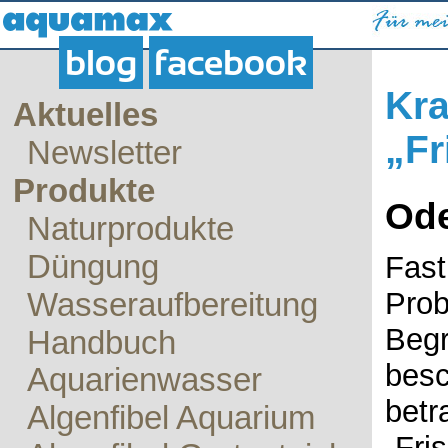
blog
facebook
Kra
Aktuelles
„Fr
Newsletter
Produkte
Ode
Naturprodukte
Düngung
Fast
Prob
Wasseraufbereitung
Begr
Handbuch
besc
Aquarienwasser
betr
Algenfibel Aquarium
„Fri