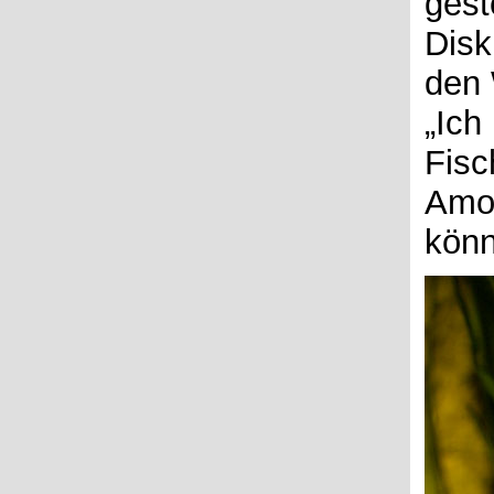
gest
Disk
den 
„Ich
Fisc
Amox
könn