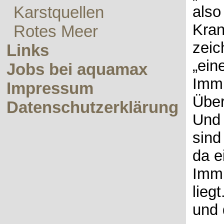
also
Karstquellen
Kran
Rotes Meer
zeic
Links
„ein
Jobs bei aquamax
Imm
Impressum
Über
Datenschutzerklärung
Und 
sind
da e
Immu
lieg
und 