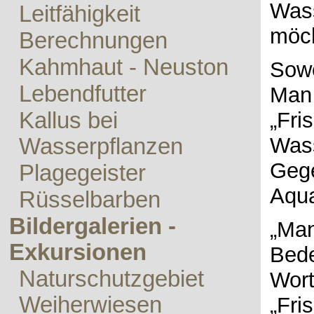
Wass
Leitfähigkeit
möc
Berechnungen
Kahmhaut - Neuston
Sowe
Lebendfutter
Man 
Kallus bei
„Fri
Wass
Wasserpflanzen
Gege
Plagegeister
Aqua
Rüsselbarben
Bildergalerien -
„Man
Exkursionen
Bede
Naturschutzgebiet
Wort
Weiherwiesen
„Fri