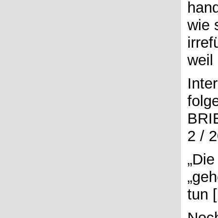
hand
wie 
irre
weil 
Inte
folg
BRIE
2 / 
„Die
„geh
tun 
Noch