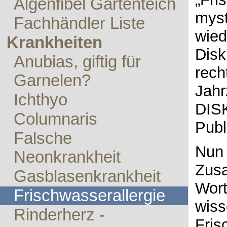
Algenfibel Gartenteich
myst
Fachhändler Liste
wied
Krankheiten
Disk
Anubias, giftig für
rech
Garnelen?
Jahr
Ichthyo
DIS
Columnaris
Publ
Falsche
Nun 
Neonkrankheit
Zus
Gasblasenkrankheit
Wort
Frischwasserallergie
wiss
Rinderherz -
Fris