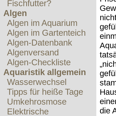
Fischfutter?
Gew
Algen
nich
Algen im Aquarium
gefü
Algen im Gartenteich
einm
Algen-Datenbank
Aqua
Algenversand
tats
Algen-Checkliste
„nic
Aquaristik allgemein
gefü
Wasserwechsel
stam
Tipps für heiße Tage
Haus
eine
Umkehrosmose
die 
Elektrische