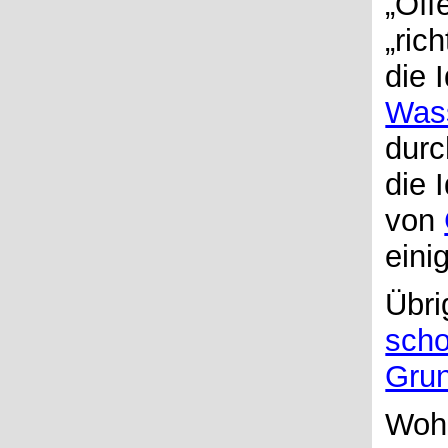
„Off
„ric
die 
Was
durc
die 
von
eini
Übri
sch
Gru
Woh