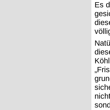
Es d
gesi
dies
völl
Natü
dies
Köhl
„Fri
grun
sich
nich
sond