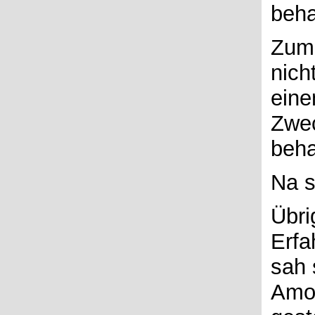
beha
Zum 
nich
eine
Zwec
beha
Na s
Übri
Erfa
sah 
Amox