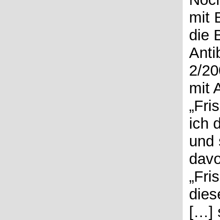
mit 
die 
Anti
2/20
mit 
„Fri
ich 
und 
davo
„Fri
dies
[…] 