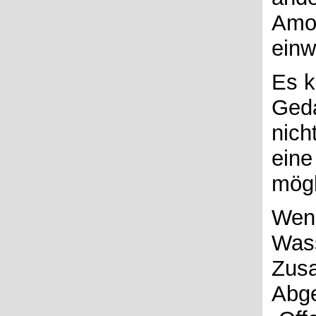
Amox
einw
Es k
Geda
nich
eine
mögl
Wenn
Wass
Zusa
Abg