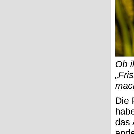
Ob i
„Fri
mac
Die 
habe
das 
ande